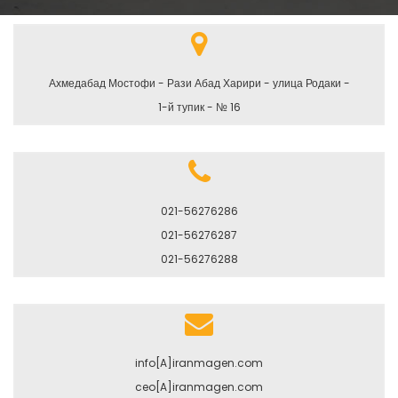
Ахмедабад Мостофи - Рази Абад Харири - улица Родаки -
1-й тупик - № 16
021-56276286
021-56276287
021-56276288
info[A]iranmagen.com
ceo[A]iranmagen.com